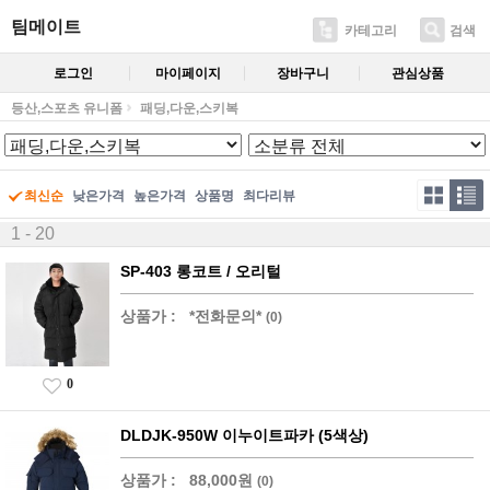
팀메이트
카테고리
검색
로그인
마이페이지
장바구니
관심상품
등산,스포츠 유니폼
패딩,다운,스키복
최신순
낮은가격
높은가격
상품명
최다리뷰
1 - 20
SP-403 롱코트 / 오리털
상품가 :
*전화문의*
(0)
0
DLDJK-950W 이누이트파카 (5색상)
상품가 :
88,000원
(0)