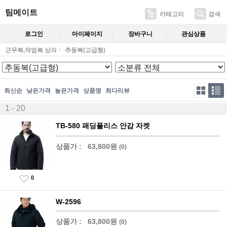
팀메이트
카테고리
검색
로그인
마이페이지
장바구니
관심상품
근무복,작업복 상의
추동복(고급형)
최신순
낮은가격
높은가격
상품명
최다리뷰
1 - 20
TB-580 패딩플리스 안감 자켓
상품가 :
63,800원
(0)
0
W-2596
상품가 :
63,800원
(0)