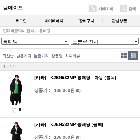
팀메이트
카테고리
검색
로그인
마이페이지
장바구니
관심상품
단체바람막이,점퍼
롱패딩
최신순
낮은가격
높은가격
상품명
최다리뷰
1 - 20
[카파] - KJEN532MP 롱패딩 - 아동 (블랙)
상품가 :
138,000원
(0)
0
[카파] - KJEN532MP 롱패딩 (블랙)
상품가 :
138,000원
(0)