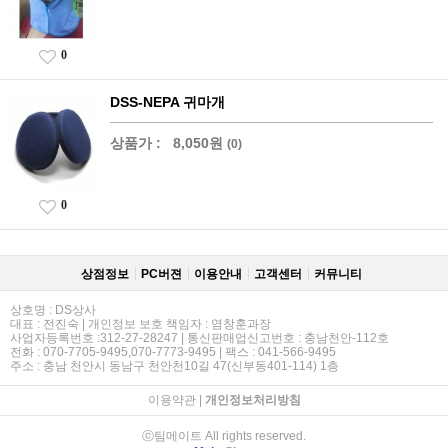
0
DSS-NEPA 귀마개
상품가 :
8,050원
(0)
0
상점정보
PC버젼
이용안내
고객센터
커뮤니티
상호명 : DS상사
대표 : 전진숙 | 개인정보 보호 책임자 : 염창훈과장
사업자등록번호 :312-27-28247 | 통신판매업신고번호 : 충남천안-112호
전화 : 070-7705-9495,070-7773-9495 | 팩스 : 041-566-9495
주소 : 충남 천안시 동남구 천안천10길 47(신부동401-114) 1층
이용약관
|
개인정보처리방침
ⓒ팀메이트 All rights reserved.