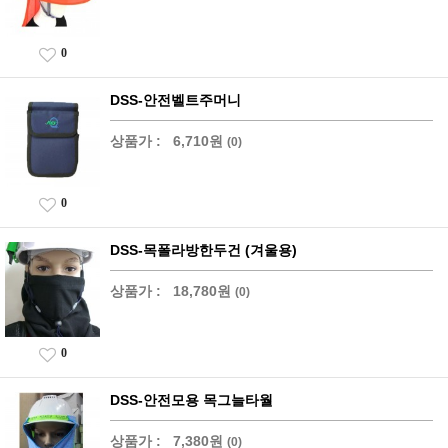
0
DSS-안전벨트주머니
상품가 :
6,710원
(0)
0
DSS-목폴라방한두건 (겨울용)
상품가 :
18,780원
(0)
0
DSS-안전모용 목그늘타월
상품가 :
7,380원
(0)