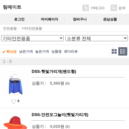
팀메이트
카테고리
검색
로그인
마이페이지
장바구니
관심상품
안전용품
기타안전용품
최신순
낮은가격
높은가격
상품명
최다리뷰
1 - 6
DSS-햇빛가리개(밴드형)
상품가 :
5,360원
(0)
0
DSS-안전모그늘이(햇빛가리개)
상품가 :
4,020원
(0)