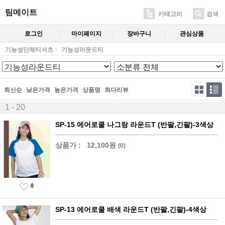
팀메이트
카테고리
검색
로그인
마이페이지
장바구니
관심상품
기능성단체티셔츠
기능성라운드티
최신순
낮은가격
높은가격
상품명
최다리뷰
1 - 20
SP-15 에어로쿨 나그랑 라운드T (반팔,긴팔)-3색상
상품가 :
12,100원
(0)
0
SP-13 에어로쿨 배색 라운드T (반팔,긴팔)-4색상