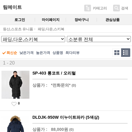
팀메이트
카테고리
검색
로그인
마이페이지
장바구니
관심상품
등산,스포츠 유니폼
패딩,다운,스키복
최신순
낮은가격
높은가격
상품명
최다리뷰
1 - 20
SP-403 롱코트 / 오리털
상품가 :
*전화문의*
(0)
0
DLDJK-950W 이누이트파카 (5색상)
상품가 :
88,000원
(0)