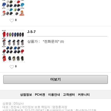
0
J-5-7
상품가 :
*전화문의*
(0)
0
더보기
상점정보
PC버젼
이용안내
고객센터
커뮤니티
상호명 : DS상사
대표 : 전진숙 | 개인정보 보호 책임자 : 염창훈과장
사업자등록번호 :312-27-28247 | 통신판매업신고번호 : 충남천안-112호