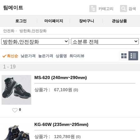
팀메이트
카테고리
검색
로그인
마이페이지
장바구니
관심상품
안전화
방한화,안전장화
최신순
낮은가격
높은가격
상품명
최다리뷰
1 - 19
MS-620 (240mm~290mm)
상품가 :
67,100원
(0)
0
KG-60W (235mm~295mm)
상품가 :
120,780원
(0)